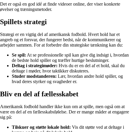
Det er også en god idé at finde videoer online, der viser konkrete
øvelser og træningsmetoder.
Spillets strategi
Strategi er en vigtig del af amerikansk fodbold. Hvert hold har et
angreb og et forsvar, der fungerer bedst, når de kommunikerer og
arbejder sammen. For at forbedre din strategiske tænkning kan du:
Se spil:
At se professionelle spil kan give dig indsigt i, hvordan
de bedste hold spiller og træffer hurtige beslutninger.
Deltag i strategimøder:
Hvis du er en del af et hold, skal du
deltage i møder, hvor taktikker diskuteres.
Studer modstanderen:
Lær, hvordan andre hold spiller, og
hvad deres styrker og svagheder er.
Bliv en del af fællesskabet
Amerikansk fodbold handler ikke kun om at spille, men også om at
være en del af en fællesskabsfølelse. Der er mange måder at engagere
sig på:
Tilskuer og støtte lokale hold:
Vis dit støtte ved at deltage i