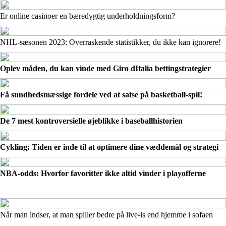
Er online casinoer en bæredygtig underholdningsform?
NHL-sæsonen 2023: Overraskende statistikker, du ikke kan ignorere!
Oplev måden, du kan vinde med Giro dItalia bettingstrategier
Få sundhedsmæssige fordele ved at satse på basketball-spil!
De 7 mest kontroversielle øjeblikke i baseballhistorien
Cykling: Tiden er inde til at optimere dine væddemål og strategi
NBA-odds: Hvorfor favoritter ikke altid vinder i playofferne
Når man indser, at man spiller bedre på live-is end hjemme i sofaen