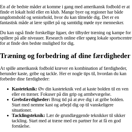
En af de bedste måder at komme i gang med amerikansk fodbold er at
finde et lokalt hold eller en klub. Mange byer og regioner har både
ungdomshold og seniorhold, hvor du kan tilmelde dig. Det er en
fantastisk måde at lære spillet på og samtidig møde nye mennesker.
Du kan også finde forskellige ligaer, der tilbyder træning og kampe for
spillere på alle niveauer. Research online eller spørg lokale sportscentre
for at finde den bedste mulighed for dig.
Træning og forbedring af dine færdigheder
At spille amerikansk fodbold kræver en kombination af færdigheder,
herunder kaste, gribe og tackle. Her er nogle tips til, hvordan du kan
forbedre dine færdigheder:
Kasteteknik:
Øv din kasteteknik ved at kaste bolden til en ven
eller en træner. Fokuser på din grip og armbevægelse.
Grebsfærdigheder:
Brug tid på at øve dig i at gribe bolden.
Start med nemme kast og arbejd dig op til vanskeligere
situationer.
Tacklingsteknik:
Lær de grundlæggende teknikker til sikker
tackling. Start med at træne med en partner for at få en god
forståelse.