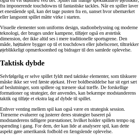
også en vis skønhed ved det. Spillet har mange spektakulære øjeblikke,
fra imponerende touchdowns til fantastiske tackles. Når en spiller laver
et enestående spil, kan det tage pusten fra en, uanset hvor ubemærket
eller langsomt spillet måtte virke i starten.
Visuelle elementer som uniforms design, stadionbelysning og moderne
teknologi, der bruges under kampene, tilføjer også en æstetisk
dimension, der ikke altid ses i mere traditionelle sportsgrene. Den
måde, højttalere bygger op til et touchdown eller jubelscener, tiltrækker
øjeblikkeligt opmærksomhed og bidrager til den samlede oplevelse.
Taktisk dybde
Selvfølgelig er selve spillet fyldt med taktiske elementer, som tilskuere
måske ikke ser ved første øjekast. Hver boldbesiddelse har sit eget sæt
af beslutninger, som spillere og trænere skal træffe. De forskellige
formationer og strategier, der anvendes, kan bekæmpe modstanderens
taktik og tilføje et ekstra lag af dybde til spillet.
Enhver venting mellem spil kan også være en strategisk session.
Trænerne evaluerer og justerer deres strategier baseret på
modstanderens tidligere præstationer, hvilket holder spillets tempo og
spænding i gang. For dem, der kan lide at analysere spil, kan dette
aspekt gøre amerikansk fodbold en fængslende oplevelse.