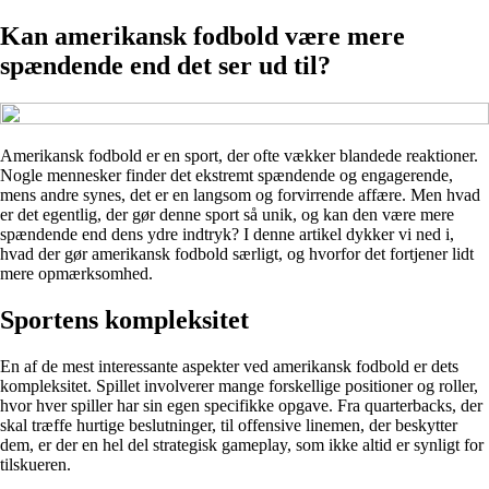
Kan amerikansk fodbold være mere
spændende end det ser ud til?
Amerikansk fodbold er en sport, der ofte vækker blandede reaktioner.
Nogle mennesker finder det ekstremt spændende og engagerende,
mens andre synes, det er en langsom og forvirrende affære. Men hvad
er det egentlig, der gør denne sport så unik, og kan den være mere
spændende end dens ydre indtryk? I denne artikel dykker vi ned i,
hvad der gør amerikansk fodbold særligt, og hvorfor det fortjener lidt
mere opmærksomhed.
Sportens kompleksitet
En af de mest interessante aspekter ved amerikansk fodbold er dets
kompleksitet. Spillet involverer mange forskellige positioner og roller,
hvor hver spiller har sin egen specifikke opgave. Fra quarterbacks, der
skal træffe hurtige beslutninger, til offensive linemen, der beskytter
dem, er der en hel del strategisk gameplay, som ikke altid er synligt for
tilskueren.