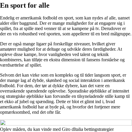
En sport for alle
Endelig er amerikansk fodbold en sport, som kan nydes af alle, uanset
alder eller baggrund. Der er mange muligheder for at engagere sig i
spillet, fra at spille med venner til at se kampene på tv. Derudover er
der en vis robusthed ved sporten, som appellerer til en bred målgruppe.
Der er også mange ligaer på forskellige niveauer, hvilket giver
amatører mulighed for at deltage og udvikle deres færdigheder. At
opleve disse kampe, hvor vanligheden ved talent og teknik
kombineres, kan tilføje en ekstra dimension til fansens forståelse og
værdsættelse af spillet.
Selvom det kan virke som en kompleks og til tider langsom sport, er
der mange lag af dybde, skønhed og social interaktion i amerikansk
fodbold. For dem, der tør at dykke dybere, kan det være en
overraskende spændende oplevelse. Sporadiske øjeblikke af intensitet
og strategiske øjeblikke kan forvandle en tilsyneladende stille kamp til
et ekko af jubel og spænding. Dette er blot et glimt ind i, hvad
amerikansk fodbold har at byde på, og hvorfor det fortjener mere
opmærksomhed, end det ofte får.
Oplev måden, du kan vinde med Giro dItalia bettingstrategier