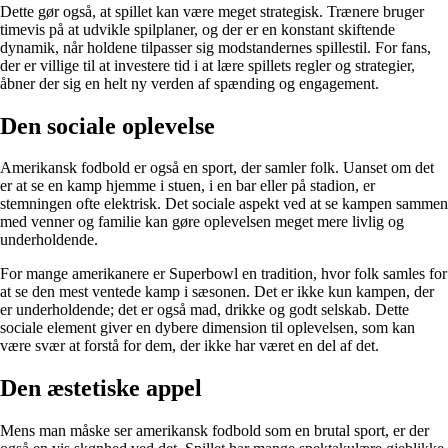
Dette gør også, at spillet kan være meget strategisk. Trænere bruger
timevis på at udvikle spilplaner, og der er en konstant skiftende
dynamik, når holdene tilpasser sig modstandernes spillestil. For fans,
der er villige til at investere tid i at lære spillets regler og strategier,
åbner der sig en helt ny verden af spænding og engagement.
Den sociale oplevelse
Amerikansk fodbold er også en sport, der samler folk. Uanset om det
er at se en kamp hjemme i stuen, i en bar eller på stadion, er
stemningen ofte elektrisk. Det sociale aspekt ved at se kampen sammen
med venner og familie kan gøre oplevelsen meget mere livlig og
underholdende.
For mange amerikanere er Superbowl en tradition, hvor folk samles for
at se den mest ventede kamp i sæsonen. Det er ikke kun kampen, der
er underholdende; det er også mad, drikke og godt selskab. Dette
sociale element giver en dybere dimension til oplevelsen, som kan
være svær at forstå for dem, der ikke har været en del af det.
Den æstetiske appel
Mens man måske ser amerikansk fodbold som en brutal sport, er der