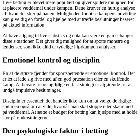
Live betting er blevet mere populært og giver spillere mulighed for
at placere væddemål under kampen. Dette kræver en hurtig analyse
af, hvad der sker på banen. Muligheden for at se kampens udvikling
kan give dig en fordel og hjælpe med at træffe beslutninger baseret
på aktuel information.
At have adgang til live statistics og data kan være en gamechanger i
disse situationer. Det giver dig mulighed for at spotte mønstre og
tendenser, som ikke altid er tydelige i førkampen analyser.
Emotionel kontrol og disciplin
En af de største fjender for sportsbettende er emotionel kontrol. Det
er let at lade sig rive med af en god præstation eller en skuffende
kamp. At bevare fokus og følge en fast strategi er afgørende for at
undgå impulsive beslutninger.
Disciplin er essentiel; det handler ikke kun om at vælge de rigtige
spil men også om at vide, hvornår man skal stoppe eller skære ned
på væddemål. At sætte et budget for betting kan hjælpe med at holde
styr på omkostningerne.
Den psykologiske faktor i betting