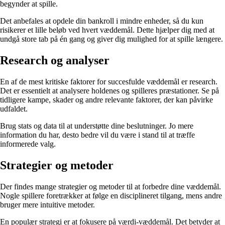
begynder at spille.
Det anbefales at opdele din bankroll i mindre enheder, så du kun
risikerer et lille beløb ved hvert væddemål. Dette hjælper dig med at
undgå store tab på én gang og giver dig mulighed for at spille længere.
Research og analyser
En af de mest kritiske faktorer for succesfulde væddemål er research.
Det er essentielt at analysere holdenes og spilleres præstationer. Se på
tidligere kampe, skader og andre relevante faktorer, der kan påvirke
udfaldet.
Brug stats og data til at understøtte dine beslutninger. Jo mere
information du har, desto bedre vil du være i stand til at træffe
informerede valg.
Strategier og metoder
Der findes mange strategier og metoder til at forbedre dine væddemål.
Nogle spillere foretrækker at følge en disciplineret tilgang, mens andre
bruger mere intuitive metoder.
En populær strategi er at fokusere på værdi-væddemål. Det betyder at