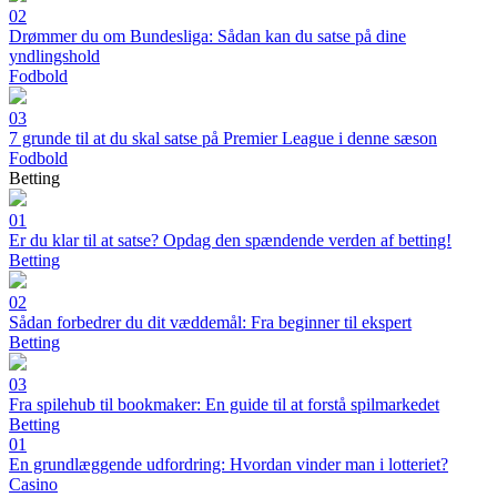
02
Drømmer du om Bundesliga: Sådan kan du satse på dine
yndlingshold
Fodbold
03
7 grunde til at du skal satse på Premier League i denne sæson
Fodbold
Betting
01
Er du klar til at satse? Opdag den spændende verden af betting!
Betting
02
Sådan forbedrer du dit væddemål: Fra beginner til ekspert
Betting
03
Fra spilehub til bookmaker: En guide til at forstå spilmarkedet
Betting
01
En grundlæggende udfordring: Hvordan vinder man i lotteriet?
Casino