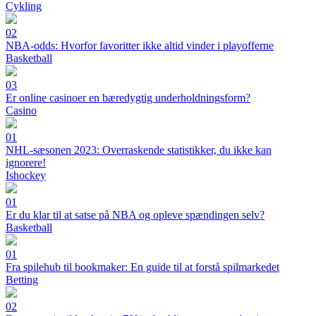
Cykling
02
NBA-odds: Hvorfor favoritter ikke altid vinder i playofferne
Basketball
03
Er online casinoer en bæredygtig underholdningsform?
Casino
01
NHL-sæsonen 2023: Overraskende statistikker, du ikke kan
ignorere!
Ishockey
01
Er du klar til at satse på NBA og opleve spændingen selv?
Basketball
01
Fra spilehub til bookmaker: En guide til at forstå spilmarkedet
Betting
02