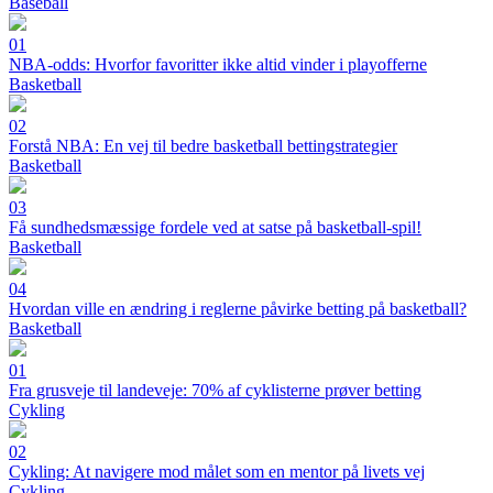
Baseball
01
NBA-odds: Hvorfor favoritter ikke altid vinder i playofferne
Basketball
02
Forstå NBA: En vej til bedre basketball bettingstrategier
Basketball
03
Få sundhedsmæssige fordele ved at satse på basketball-spil!
Basketball
04
Hvordan ville en ændring i reglerne påvirke betting på basketball?
Basketball
01
Fra grusveje til landeveje: 70% af cyklisterne prøver betting
Cykling
02
Cykling: At navigere mod målet som en mentor på livets vej
Cykling