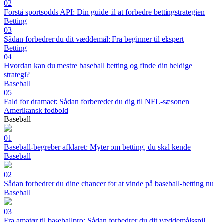
02
Forstå sportsodds API: Din guide til at forbedre bettingstrategien
Betting
03
Sådan forbedrer du dit væddemål: Fra beginner til ekspert
Betting
04
Hvordan kan du mestre baseball betting og finde din heldige
strategi?
Baseball
05
Fald for dramaet: Sådan forbereder du dig til NFL-sæsonen
Amerikansk fodbold
Baseball
01
Baseball-begreber afklaret: Myter om betting, du skal kende
Baseball
02
Sådan forbedrer du dine chancer for at vinde på baseball-betting nu
Baseball
03
Fra amatør til baseballpro: Sådan forbedrer du dit væddemålsspil