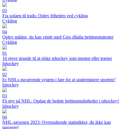
03
Fra sofaen til trails: Oplev friheden ved cykling
Cykling
04
Oplev måden, du kan vinde med Giro dItalia bettingstrategier
Cykling
01
10 sjove grunde til at elske ishockey som mentor eller træner
Ishockey
02
Er NHLs nuværende system i fare for at underminere sporten?
Ishockey
03
Få styr på NHL: Opdag de bedste bettingmuligheder i ishockey!
Ishockey
04
NHL-sæsonen 2023: Overraskende statistikker, du ikke kan
ignorere!