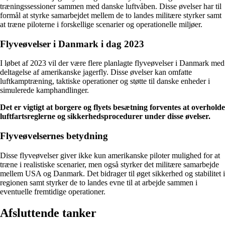
træningssessioner sammen med danske luftvåben. Disse øvelser har til
formål at styrke samarbejdet mellem de to landes militære styrker samt
at træne piloterne i forskellige scenarier og operationelle miljøer.
Flyveøvelser i Danmark i dag 2023
I løbet af 2023 vil der være flere planlagte flyveøvelser i Danmark med
deltagelse af amerikanske jagerfly. Disse øvelser kan omfatte
luftkamptræning, taktiske operationer og støtte til danske enheder i
simulerede kamphandlinger.
Det er vigtigt at borgere og flyets besætning forventes at overholde
luftfartsreglerne og sikkerhedsprocedurer under disse øvelser.
Flyveøvelsernes betydning
Disse flyveøvelser giver ikke kun amerikanske piloter mulighed for at
træne i realistiske scenarier, men også styrker det militære samarbejde
mellem USA og Danmark. Det bidrager til øget sikkerhed og stabilitet i
regionen samt styrker de to landes evne til at arbejde sammen i
eventuelle fremtidige operationer.
Afsluttende tanker