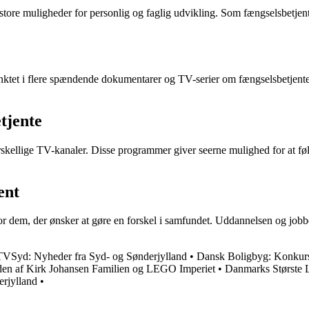
tore muligheder for personlig og faglig udvikling. Som fængselsbetjent
tet i flere spændende dokumentarer og TV-serier om fængselsbetjente. 
tjente
kellige TV-kanaler. Disse programmer giver seerne mulighed for at følge
ent
or dem, der ønsker at gøre en forskel i samfundet. Uddannelsen og job
TVSyd: Nyheder fra Syd- og Sønderjylland
•
Dansk Boligbyg: Konkurs
n af Kirk Johansen Familien og LEGO Imperiet
•
Danmarks Største L
rjylland
•