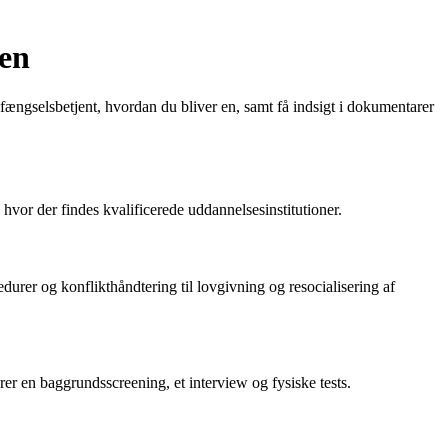
ren
 fængselsbetjent, hvordan du bliver en, samt få indsigt i dokumentarer
 hvor der findes kvalificerede uddannelsesinstitutioner.
edurer og konflikthåndtering til lovgivning og resocialisering af
r en baggrundsscreening, et interview og fysiske tests.