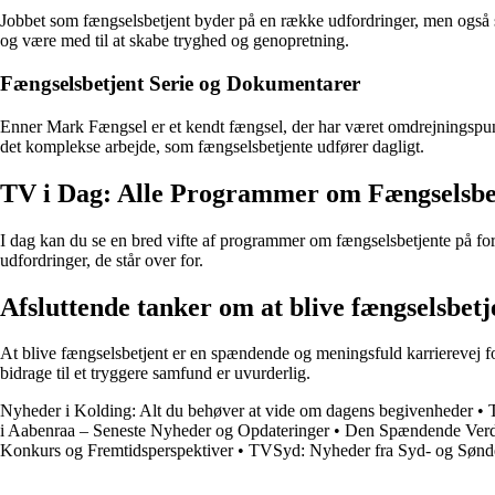
Jobbet som fængselsbetjent byder på en række udfordringer, men også s
og være med til at skabe tryghed og genopretning.
Fængselsbetjent Serie og Dokumentarer
Enner Mark Fængsel er et kendt fængsel, der har været omdrejningspunk
det komplekse arbejde, som fængselsbetjente udfører dagligt.
TV i Dag: Alle Programmer om Fængselsbe
I dag kan du se en bred vifte af programmer om fængselsbetjente på fors
udfordringer, de står over for.
Afsluttende tanker om at blive fængselsbetj
At blive fængselsbetjent er en spændende og meningsfuld karrierevej f
bidrage til et tryggere samfund er uvurderlig.
Nyheder i Kolding: Alt du behøver at vide om dagens begivenheder
•
i Aabenraa – Seneste Nyheder og Opdateringer
•
Den Spændende Verde
Konkurs og Fremtidsperspektiver
•
TVSyd: Nyheder fra Syd- og Sønde