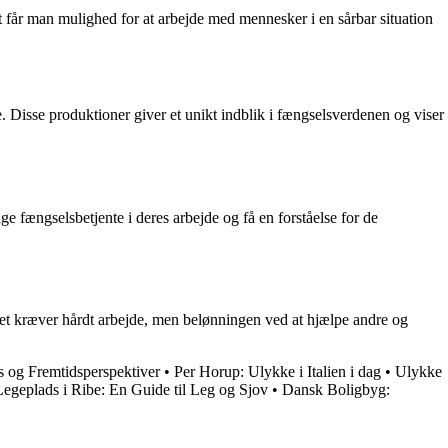
 får man mulighed for at arbejde med mennesker i en sårbar situation
Disse produktioner giver et unikt indblik i fængselsverdenen og viser
 fængselsbetjente i deres arbejde og få en forståelse for de
bet kræver hårdt arbejde, men belønningen ved at hjælpe andre og
 og Fremtidsperspektiver
•
Per Horup: Ulykke i Italien i dag
•
Ulykke
egeplads i Ribe: En Guide til Leg og Sjov
•
Dansk Boligbyg: