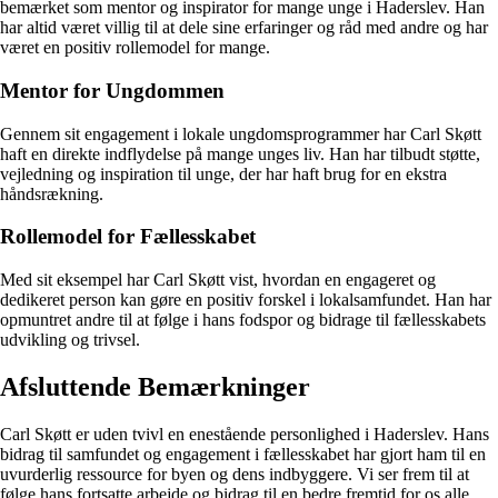
bemærket som mentor og inspirator for mange unge i Haderslev. Han
har altid været villig til at dele sine erfaringer og råd med andre og har
været en positiv rollemodel for mange.
Mentor for Ungdommen
Gennem sit engagement i lokale ungdomsprogrammer har Carl Skøtt
haft en direkte indflydelse på mange unges liv. Han har tilbudt støtte,
vejledning og inspiration til unge, der har haft brug for en ekstra
håndsrækning.
Rollemodel for Fællesskabet
Med sit eksempel har Carl Skøtt vist, hvordan en engageret og
dedikeret person kan gøre en positiv forskel i lokalsamfundet. Han har
opmuntret andre til at følge i hans fodspor og bidrage til fællesskabets
udvikling og trivsel.
Afsluttende Bemærkninger
Carl Skøtt er uden tvivl en enestående personlighed i Haderslev. Hans
bidrag til samfundet og engagement i fællesskabet har gjort ham til en
uvurderlig ressource for byen og dens indbyggere. Vi ser frem til at
følge hans fortsatte arbejde og bidrag til en bedre fremtid for os alle.