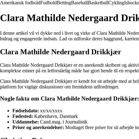
Amerikansk fodbold
Fodbold
Betting
Baseball
Basketball
Cykling
Ishock
Clara Mathilde Nedergaard Drik
I denne artikel vil vi dykke ned i livet og virke af Clara Mathilde Nede
bidrag og engagerede indsats. Lad os udforske deres baggrund, karrier
Clara Mathilde Nedergaard Drikkjær
Clara Mathilde Nedergaard Drikkjær er en anerkendt skribent og aktivis
komplekse emner på en letforståelig måde har gjort hende til en respekt
Clara Mathilde Nedergaard Drikkjær er kendt for sit arbejde med at bely
platform for vigtige diskussioner om fremtidens udfordringer.
Nogle fakta om Clara Mathilde Nedergaard Drikkjær:
Fødselsdato:
xx/xx/xxxx
Fødested:
København, Danmark
Uddannelse:
Cand.mag. i Journalistik
Priser og anerkendelser:
Modtaget flere priser for sit arbejde 