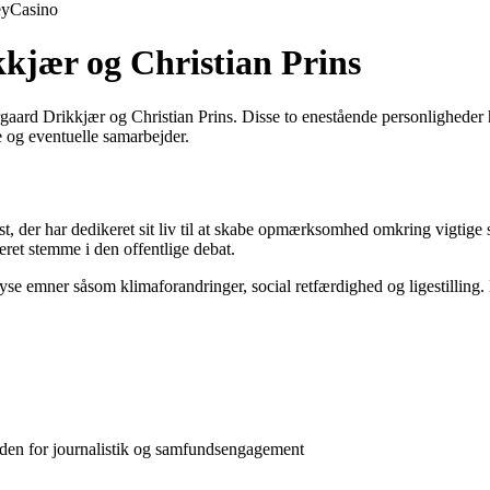
ey
Casino
kjær og Christian Prins
rgaard Drikkjær og Christian Prins. Disse to enestående personligheder h
e og eventuelle samarbejder.
t, der har dedikeret sit liv til at skabe opmærksomhed omkring vigtige
eret stemme i den offentlige debat.
se emner såsom klimaforandringer, social retfærdighed og ligestilling. 
inden for journalistik og samfundsengagement