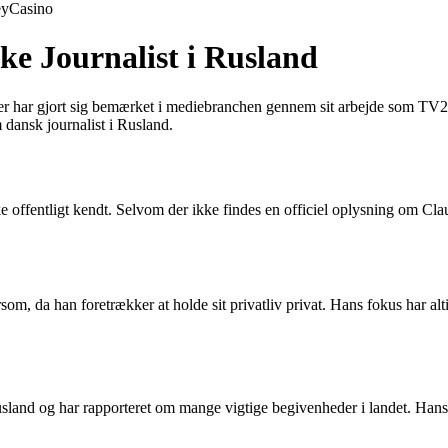
ey
Casino
ke Journalist i Rusland
der har gjort sig bemærket i mediebranchen gennem sit arbejde som TV
 dansk journalist i Rusland.
 offentligt kendt. Selvom der ikke findes en officiel oplysning om Cla
m, da han foretrækker at holde sit privatliv privat. Hans fokus har alti
land og har rapporteret om mange vigtige begivenheder i landet. Hans a