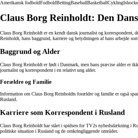
Amerikansk fodbold
Fodbold
Betting
Baseball
Basketball
Cykling
Ishock
Claus Borg Reinholdt: Den Dans
Claus Borg Reinholdt er en kendt dansk journalist og korrespondent, 
Reinholdt, hans baggrund, karriere og betydningen af hans arbejde som
Baggrund og Alder
Claus Borg Reinholdt er født i Danmark, men hans præcise alder er ikke
journalist og korrespondent i en relativt ung alder.
Forældre og Familie
Information om Claus Borg Reinholdts forældre og familie er også sparso
Rusland.
Karriere som Korrespondent i Rusland
Claus Borg Reinholdt har stået i spidsen for TV2s nyhedsdækning i Rus
politiske situation i Rusland og de omkringliggende områder.