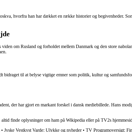
skva, hvorfra han har dækket en række historier og begivenheder. Som k
ejde
es viden om Rusland og forholdet mellem Danmark og den store nabolan
hen.
bidraget til at belyse vigtige emner som politik, kultur og samfundsfo
dent, der har gjort en markant forskel i dansk mediebillede. Hans modig
 altid finde oplysninger om ham på Wikipedia eller på TV2s hjemmesid
•
Jyske Vestkyst Varde: Ulykke og nyheder
•
TV Programoversigt: Fin