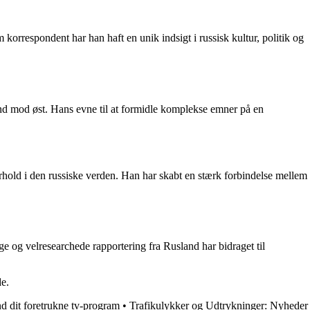
orrespondent har han haft en unik indsigt i russisk kultur, politik og
d mod øst. Hans evne til at formidle komplekse emner på en
rhold i den russiske verden. Han har skabt en stærk forbindelse mellem
e og velresearchede rapportering fra Rusland har bidraget til
e.
d dit foretrukne tv-program
•
Trafikulykker og Udtrykninger: Nyheder