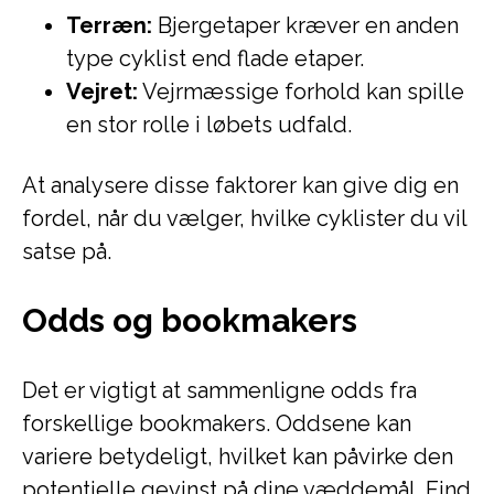
Terræn:
Bjergetaper kræver en anden
type cyklist end flade etaper.
Vejret:
Vejrmæssige forhold kan spille
en stor rolle i løbets udfald.
At analysere disse faktorer kan give dig en
fordel, når du vælger, hvilke cyklister du vil
satse på.
Odds og bookmakers
Det er vigtigt at sammenligne odds fra
forskellige bookmakers. Oddsene kan
variere betydeligt, hvilket kan påvirke den
potentielle gevinst på dine væddemål. Find