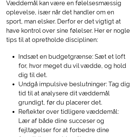
Væddemål kan være en følelsesmæssig
oplevelse, især når det handler om en
sport, man elsker. Derfor er det vigtigt at
have kontrol over sine følelser. Her er nogle
tips til at opretholde disciplinen:
Indsæt en budgetgrænse: Sæt et loft
for, hvor meget du vil vædde, og hold
dig til det.
Undgå impulsive beslutninger: Tag dig
tid til at analysere dit væddemål
grundigt, før du placerer det.
Reflekter over tidligere væddemål:
Lær af både dine succeser og
fejltagelser for at forbedre dine