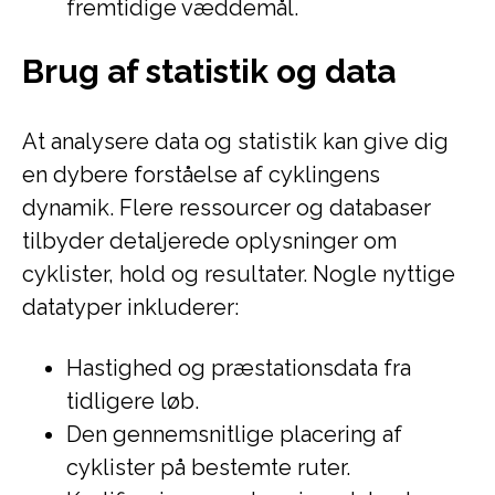
fremtidige væddemål.
Brug af statistik og data
At analysere data og statistik kan give dig
en dybere forståelse af cyklingens
dynamik. Flere ressourcer og databaser
tilbyder detaljerede oplysninger om
cyklister, hold og resultater. Nogle nyttige
datatyper inkluderer:
Hastighed og præstationsdata fra
tidligere løb.
Den gennemsnitlige placering af
cyklister på bestemte ruter.