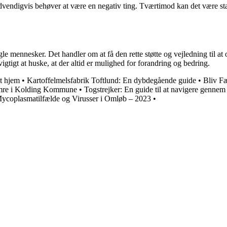
nødvendigvis behøver at være en negativ ting. Tværtimod kan det være sta
 mennesker. Det handler om at få den rette støtte og vejledning til at 
 vigtigt at huske, at der altid er mulighed for forandring og bedring.
it hjem
•
Kartoffelmelsfabrik Toftlund: En dybdegående guide
•
Bliv Fæ
mre i Kolding Kommune
•
Togstrejker: En guide til at navigere genne
ycoplasmatilfælde og Virusser i Omløb – 2023
•