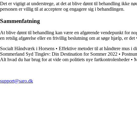
Det er vigtigt at understrege, at det at blive dømt til behandling ikke 
personen er villig til at acceptere og engagere sig i behandlingen.
Sammenfatning
At blive dømt til behandling kan være en afgørende vendepunkt for nogle
en retslig afgørelse eller en frivillig beslutning om at søge hjælp, er det
Socialt Håndværk i Horsens
•
Effektive metoder til at håndtere mus i d
Sommerland Syd Tinglev: Din Destination for Sommer 2022
•
Postnu
Alt hvad du har brug for at vide om politiets nye fartkontrolenheder
•
M
support@saro.dk