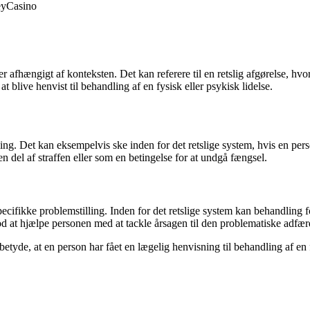
ey
Casino
r afhængigt af konteksten. Det kan referere til en retslig afgørelse, hv
t blive henvist til behandling af en fysisk eller psykisk lidelse.
ling. Det kan eksempelvis ske inden for det retslige system, hvis en pers
del af straffen eller som en betingelse for at undgå fængsel.
ecifikke problemstilling. Inden for det retslige system kan behandling 
mod at hjælpe personen med at tackle årsagen til den problematiske adfær
etyde, at en person har fået en lægelig henvisning til behandling af en f