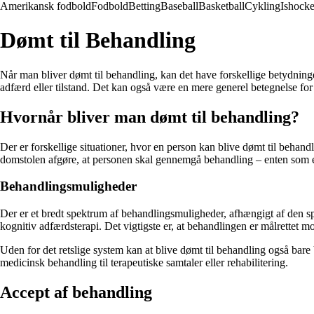
Amerikansk fodbold
Fodbold
Betting
Baseball
Basketball
Cykling
Ishock
Dømt til Behandling
Når man bliver dømt til behandling, kan det have forskellige betydninge
adfærd eller tilstand. Det kan også være en mere generel betegnelse for a
Hvornår bliver man dømt til behandling?
Der er forskellige situationer, hvor en person kan blive dømt til behand
domstolen afgøre, at personen skal gennemgå behandling – enten som en 
Behandlingsmuligheder
Der er et bredt spektrum af behandlingsmuligheder, afhængigt af den sp
kognitiv adfærdsterapi. Det vigtigste er, at behandlingen er målrettet 
Uden for det retslige system kan at blive dømt til behandling også bare b
medicinsk behandling til terapeutiske samtaler eller rehabilitering.
Accept af behandling