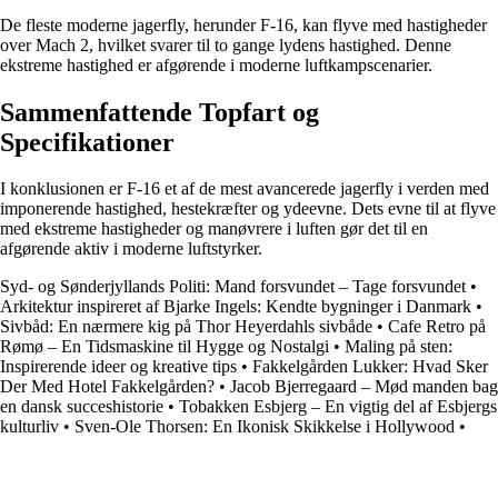
De fleste moderne jagerfly, herunder F-16, kan flyve med hastigheder
over Mach 2, hvilket svarer til to gange lydens hastighed. Denne
ekstreme hastighed er afgørende i moderne luftkampscenarier.
Sammenfattende Topfart og
Specifikationer
I konklusionen er F-16 et af de mest avancerede jagerfly i verden med
imponerende hastighed, hestekræfter og ydeevne. Dets evne til at flyve
med ekstreme hastigheder og manøvrere i luften gør det til en
afgørende aktiv i moderne luftstyrker.
Syd- og Sønderjyllands Politi: Mand forsvundet – Tage forsvundet
•
Arkitektur inspireret af Bjarke Ingels: Kendte bygninger i Danmark
•
Sivbåd: En nærmere kig på Thor Heyerdahls sivbåde
•
Cafe Retro på
Rømø – En Tidsmaskine til Hygge og Nostalgi
•
Maling på sten:
Inspirerende ideer og kreative tips
•
Fakkelgården Lukker: Hvad Sker
Der Med Hotel Fakkelgården?
•
Jacob Bjerregaard – Mød manden bag
en dansk succeshistorie
•
Tobakken Esbjerg – En vigtig del af Esbjergs
kulturliv
•
Sven-Ole Thorsen: En Ikonisk Skikkelse i Hollywood
•