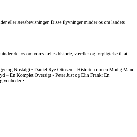
der eller æresbevisninger. Disse flyvninger minder os om landets
er det os om vores fælles historie, værdier og forpligtelse til at
gge og Nostalgi
•
Daniel Rye Ottosen – Historien om en Modig Mand
Syd – En Komplet Oversigt
•
Peter Just og Elin Frank: En
egivenheder
•