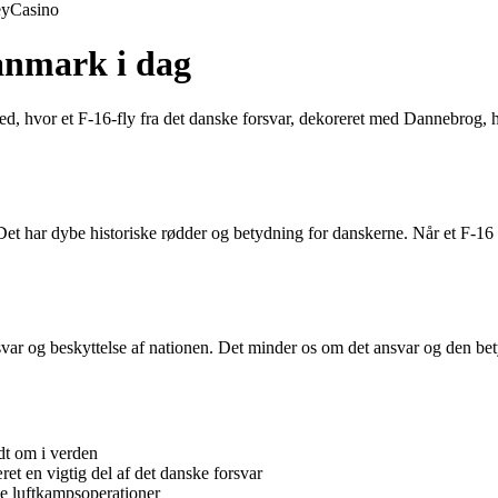
ey
Casino
anmark i dag
ed, hvor et F-16-fly fra det danske forsvar, dekoreret med Dannebrog,
Det har dybe historiske rødder og betydning for danskerne. Når et F-1
 og beskyttelse af nationen. Det minder os om det ansvar og den betydn
ndt om i verden
et en vigtig del af det danske forsvar
e luftkampsoperationer