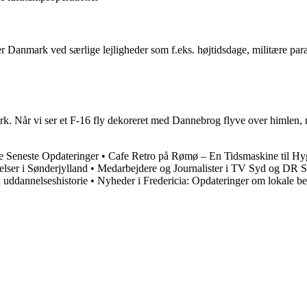
 Danmark ved særlige lejligheder som f.eks. højtidsdage, militære para
 Når vi ser et F-16 fly dekoreret med Dannebrog flyve over himlen, mind
 Seneste Opdateringer
•
Cafe Retro på Rømø – En Tidsmaskine til Hy
lser i Sønderjylland
•
Medarbejdere og Journalister i TV Syd og DR 
uddannelseshistorie
•
Nyheder i Fredericia: Opdateringer om lokale b