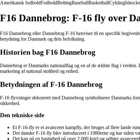
Amerikansk fodbold
Fodbold
Betting
Baseball
Basketball
Cykling
Ishock
F16 Dannebrog: F-16 fly over D
F16 Dannebrog eller Dannebrog F-16 henviser til en specifik begivenh
betydning for Danmark og dets befolkning.
Historien bag F16 Dannebrog
Dannebrog er Danmarks nationalflag og en af de ældste flag i verden. 
markering af national stolthed og enhed.
Betydningen af F-16 Dannebrog
F-16 flyvninger dekoreret med Dannebrog symboliserer Danmarks forsvar
sikkerhed.
Den tekniske side
Et F-16-fly er et avanceret kampfly, der bruges af flere lande ru
Det danske F-16 fly blev introduceret i 1980erne og har siden vær
Det kan nå en hastighed på over 2.000 km/t og udføre avancered