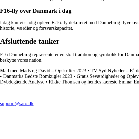
F16-fly over Danmark i dag
I dag kan vi stadig opleve F-16-fly dekoreret med Dannebrog flyve over
historie, værdier og forsvarskapacitet.
Afsluttende tanker
F16 Dannebrog repræsenterer en stolt tradition og symbolik for Danmark.
beskytte vores nation.
Mad med Mads og David – Opskrifter 2023
•
TV Syd Nyheder – Få de
•
Danmarks Bedste Romkugler 2023
•
Gratis Seværdigheder og Opleve
Dybdegående Analyse
•
Rikke Thomsen og hendes kæreste Emma: En 
support@saro.dk