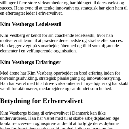
stillinger i flere store virksomheder og har bidraget til deres vækst og
succes. Hans evne til at tænke innovativt og strategisk har gjort ham til
en eftertragtet leder i erhvervslivet.
Kim Vestbergs Ledelsesstil
Kim Vestberg er kendt for sin coachende ledelsesstil, hvor han
motiverer sit team til at præstere deres bedste og stræbe efter succes.
Han lægger vægt på samarbejde, åbenhed og tillid som afgørende
elementer i en velfungerende organisation.
Kim Vestbergs Erfaringer
Med årene har Kim Vestberg oparbejdet en bred erfaring inden for
forretningsudvikling, strategisk planlægning og innovationsstyring.
Han har været med til at drive virksomheder til nye højder og har skabt
værdi for aktionærer, medarbejdere og samfundet som helhed.
Betydning for Erhvervslivet
Kim Vestbergs bidrag til erhvervslivet i Danmark kan ikke
undervurderes. Han har været med til at skabe arbejdspladser, øge
konkurrenceevnen og inspirere andre til at forfølge deres drømme
inden for forretningsverdenen. Hans dedikation og passion for