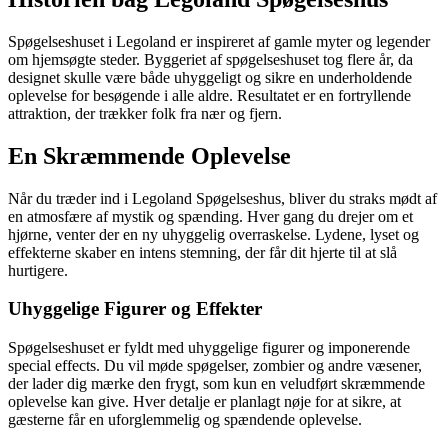
Spøgelseshuset i Legoland er inspireret af gamle myter og legender
om hjemsøgte steder. Byggeriet af spøgelseshuset tog flere år, da
designet skulle være både uhyggeligt og sikre en underholdende
oplevelse for besøgende i alle aldre. Resultatet er en fortryllende
attraktion, der trækker folk fra nær og fjern.
En Skræmmende Oplevelse
Når du træder ind i Legoland Spøgelseshus, bliver du straks mødt af
en atmosfære af mystik og spænding. Hver gang du drejer om et
hjørne, venter der en ny uhyggelig overraskelse. Lydene, lyset og
effekterne skaber en intens stemning, der får dit hjerte til at slå
hurtigere.
Uhyggelige Figurer og Effekter
Spøgelseshuset er fyldt med uhyggelige figurer og imponerende
special effects. Du vil møde spøgelser, zombier og andre væsener,
der lader dig mærke den frygt, som kun en veludført skræmmende
oplevelse kan give. Hver detalje er planlagt nøje for at sikre, at
gæsterne får en uforglemmelig og spændende oplevelse.