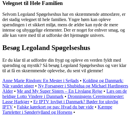
Velegnet til Hele Familien
Selvom Legoland Spøgelseshus har en skræmmende atmosfære, er
det stadig velegnet til hele familien. Yngre børn kan opleve
spændingen i et sikkert miljø, mens de ældre kan nyde de mere
intense og uhyggelige elementer. Der er noget for enhver smag, og
alle kan være med til at udforske det hjemsøgte univers.
Besøg Legoland Spøgelseshus
Er du klar til at udfordre din frygt og opleve en verden fyldt med
spænding og mystik? Så besøg Legoland Spøgelseshus og vær klar
til at få en skræmmende oplevelse, du sent vil glemme!
Anne Marie Rindom: En Mester i Sejlads
•
Kolding og Danmark:
Når vandet stiger
•
Ny Forsanger i Shubidua og Michael Hardingers
Alder
•
Me and My Super Sisters – En Livslang Rejse
•
Læs om de
heldige Lotto Vindere i Danmark
•
Dronningens Ceremonimester:
Lasse Harkjær
•
Er IPTV lovligt i Danmark? Bøder for ulovlig
IPTV
•
Falske kørekort og pas: Hvad du bør vide
•
Kæmpe
Tarteletter i Sønderjylland og Horsens
•