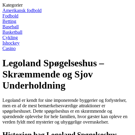
Kategorier
Amerikansk fodbold
Fodbold
Betting
Baseball
Basketball
Cykling
Ishockey
Casino
Legoland Spøgelseshus –
Skræmmende og Sjov
Underholdning
Legoland er kendt for sine imponerende byggerier og forlystelser,
men en af de mest bemærkelsesværdige attraktioner er
spøgelseshuset. Dette spøgelseshus er en skræmmende og
spændende oplevelse for hele familien, hvor gæster kan opleve en
verden fyldt med mysterier og uhyggelige overraskelser.
Historien bag Legoland Spøgelseshus