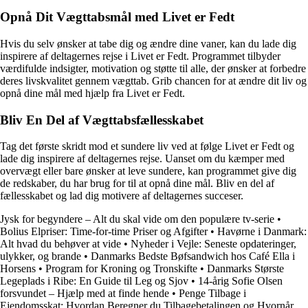
Opnå Dit Vægttabsmål med Livet er Fedt
Hvis du selv ønsker at tabe dig og ændre dine vaner, kan du lade dig
inspirere af deltagernes rejse i Livet er Fedt. Programmet tilbyder
værdifulde indsigter, motivation og støtte til alle, der ønsker at forbedre
deres livskvalitet gennem vægttab. Grib chancen for at ændre dit liv og
opnå dine mål med hjælp fra Livet er Fedt.
Bliv En Del af Vægttabsfællesskabet
Tag det første skridt mod et sundere liv ved at følge Livet er Fedt og
lade dig inspirere af deltagernes rejse. Uanset om du kæmper med
overvægt eller bare ønsker at leve sundere, kan programmet give dig
de redskaber, du har brug for til at opnå dine mål. Bliv en del af
fællesskabet og lad dig motivere af deltagernes succeser.
Jysk for begyndere – Alt du skal vide om den populære tv-serie
•
Bolius Elpriser: Time-for-time Priser og Afgifter
•
Havørne i Danmark:
Alt hvad du behøver at vide
•
Nyheder i Vejle: Seneste opdateringer,
ulykker, og brande
•
Danmarks Bedste Bøfsandwich hos Café Ella i
Horsens
•
Program for Kroning og Tronskifte
•
Danmarks Største
Legeplads i Ribe: En Guide til Leg og Sjov
•
14-årig Sofie Olsen
forsvundet – Hjælp med at finde hende
•
Penge Tilbage i
Ejendomsskat: Hvordan Beregner du Tilbagebetalingen og Hvornår