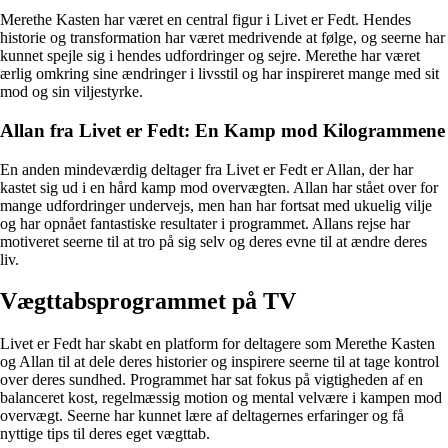
Merethe Kasten har været en central figur i Livet er Fedt. Hendes
historie og transformation har været medrivende at følge, og seerne har
kunnet spejle sig i hendes udfordringer og sejre. Merethe har været
ærlig omkring sine ændringer i livsstil og har inspireret mange med sit
mod og sin viljestyrke.
Allan fra Livet er Fedt: En Kamp mod Kilogrammene
En anden mindeværdig deltager fra Livet er Fedt er Allan, der har
kastet sig ud i en hård kamp mod overvægten. Allan har stået over for
mange udfordringer undervejs, men han har fortsat med ukuelig vilje
og har opnået fantastiske resultater i programmet. Allans rejse har
motiveret seerne til at tro på sig selv og deres evne til at ændre deres
liv.
Vægttabsprogrammet på TV
Livet er Fedt har skabt en platform for deltagere som Merethe Kasten
og Allan til at dele deres historier og inspirere seerne til at tage kontrol
over deres sundhed. Programmet har sat fokus på vigtigheden af en
balanceret kost, regelmæssig motion og mental velvære i kampen mod
overvægt. Seerne har kunnet lære af deltagernes erfaringer og få
nyttige tips til deres eget vægttab.