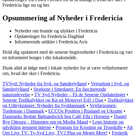
Fredericia lige nu og her.
Opsummering af Nyheder i Fredericia
Nyheder om brande og ulykker i Fredericia
Opdateringer fra Fredericia Dagblad
Informerende artikler i Fredericia Avis
Hold dig opdateret med de seneste begivenheder i Fredericia og vær
en informeret borger i din lokalområde.
Husk altid at følge med i lokale nyheder for at være velinformeret
om, hvad der sker i Fredericia.
TVSyd: Nyheder fra Syd- og Sønderjylland
•
Vejrudsigt i Syd- og
Sønderjylland
•
Storkene i Smedager: En fascinerende
naturoplevelse
•
TV Syd Nyheder – Få de Seneste Opdateringer
•
Seneste Trafikulykker og Kø på Motorvej E45 i Dag
•
Trafikulykker
og Udtrykninger: Nyheder fra Syddanmark
•
Vejrfænomen:
Tordensne i Danmark
•
ECCOs Position i Rusland og Ukraine
•
Danmarks Bedste Bøfsandwich hos Café Ella i Horsens
•
Daniel
Rye Ottosen – Historien om en Modig Mand
•
Lego historie og
udvikling gennem tiderne
•
Program for Kroning og Tronskifte
•
Alt
Om Live TV: Tv-Syd Live, TV2 Plus og Meget Mere!
•
Frederik