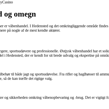
ey
Casino
d og omegn
er er våbenhandel. I Hedensted og det omkringliggende område findes de
ere på nogle af de mest kendte aktører.
ægere, sportsudøvere og professionelle. Østjysk våbenhandel har et solid
 i Hedensted, der er kendt for sit brede udvalg og ekspertise på områd
behør til både jagt og sportsudøvelse. Fra rifler og haglbøsser til ammun
 så de kan træffe det rigtige valg.
er og sikkerheden omkring våbenopbevaring og -brug. Det er vigtigt for