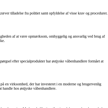
er tilladelse fra politiet samt opfyldelse af visse krav og procedurer.
gtigheden af at være opmærksom, omhyggelig og ansvarlig ved brug af
nke.
spørgsel efter specialprodukter har østjyske våbenhandlere formået at
l på en virksomhed, der har investeret i en moderne og brugervenlig
 at handle hos østjyske våbenhandlere.