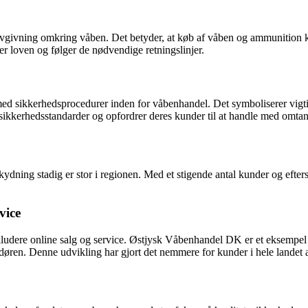
vgivning omkring våben. Det betyder, at køb af våben og ammunition kræv
er loven og følger de nødvendige retningslinjer.
e med sikkerhedsprocedurer inden for våbenhandel. Det symboliserer vi
sikkerhedsstandarder og opfordrer deres kunder til at handle med omta
ydning stadig er stor i regionen. Med et stigende antal kunder og efter
vice
inkludere online salg og service. Østjysk Våbenhandel DK er et eksempe
l døren. Denne udvikling har gjort det nemmere for kunder i hele landet