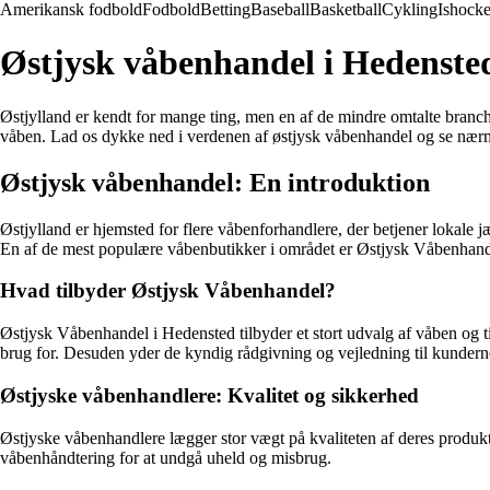
Amerikansk fodbold
Fodbold
Betting
Baseball
Basketball
Cykling
Ishock
Østjysk våbenhandel i Hedenste
Østjylland er kendt for mange ting, men en af de mindre omtalte branch
våben. Lad os dykke ned i verdenen af østjysk våbenhandel og se nærm
Østjysk våbenhandel: En introduktion
Østjylland er hjemsted for flere våbenforhandlere, der betjener lokale j
En af de mest populære våbenbutikker i området er Østjysk Våbenhandel
Hvad tilbyder Østjysk Våbenhandel?
Østjysk Våbenhandel i Hedensted tilbyder et stort udvalg af våben og til
brug for. Desuden yder de kyndig rådgivning og vejledning til kunderne,
Østjyske våbenhandlere: Kvalitet og sikkerhed
Østjyske våbenhandlere lægger stor vægt på kvaliteten af deres produkt
våbenhåndtering for at undgå uheld og misbrug.