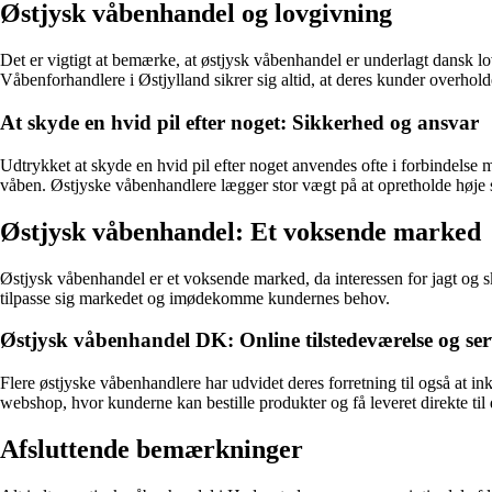
Østjysk våbenhandel og lovgivning
Det er vigtigt at bemærke, at østjysk våbenhandel er underlagt dansk lo
Våbenforhandlere i Østjylland sikrer sig altid, at deres kunder overhold
At skyde en hvid pil efter noget: Sikkerhed og ansvar
Udtrykket at skyde en hvid pil efter noget anvendes ofte i forbindels
våben. Østjyske våbenhandlere lægger stor vægt på at opretholde høje 
Østjysk våbenhandel: Et voksende marked
Østjysk våbenhandel er et voksende marked, da interessen for jagt og sk
tilpasse sig markedet og imødekomme kundernes behov.
Østjysk våbenhandel DK: Online tilstedeværelse og ser
Flere østjyske våbenhandlere har udvidet deres forretning til også at 
webshop, hvor kunderne kan bestille produkter og få leveret direkte ti
Afsluttende bemærkninger