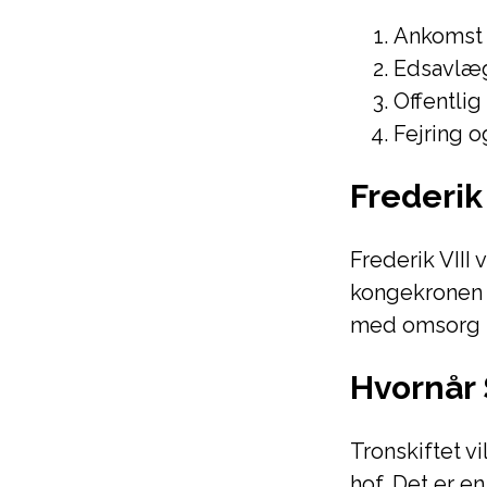
Ankomst 
Edsavlæg
Offentlig
Fejring o
Frederik 
Frederik VIII 
kongekronen 
med omsorg fo
Hvornår 
Tronskiftet vi
hof. Det er e