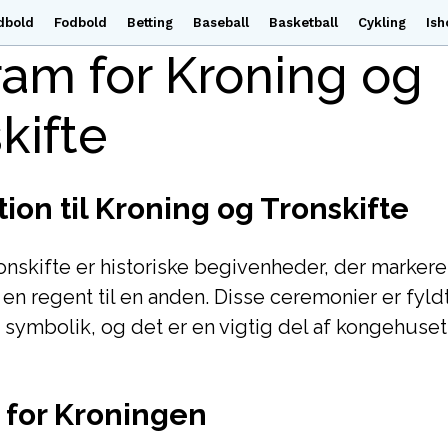
dbold
Fodbold
Betting
Baseball
Basketball
Cykling
Ish
am for Kroning og
kifte
tion til Kroning og Tronskifte
onskifte er historiske begivenheder, der marker
 en regent til en anden. Disse ceremonier er fyl
g symbolik, og det er en vigtig del af kongehuset
 for Kroningen