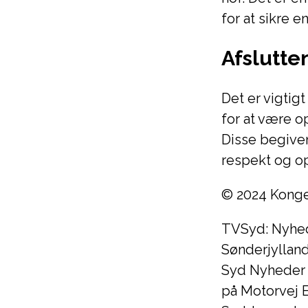
for at sikre 
Afslutt
Det er vigtig
for at være o
Disse begiven
respekt og 
© 2024 Konge
TVSyd: Nyhed
Sønderjyllan
Syd Nyheder 
på Motorvej 