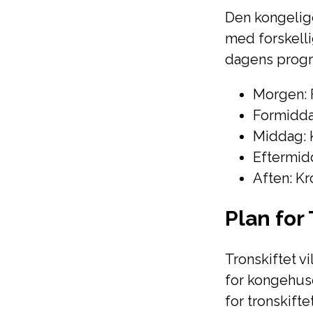
Den kongelige
med forskell
dagens prog
Morgen: 
Formidda
Middag: 
Eftermid
Aften: K
Plan for 
Tronskiftet vi
for kongehus
for tronskiftet