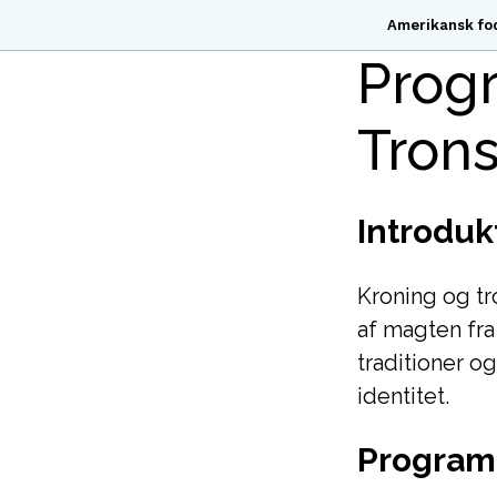
Amerikansk fo
Progr
Trons
Introduk
Kroning og tr
af magten fra
traditioner o
identitet.
Program