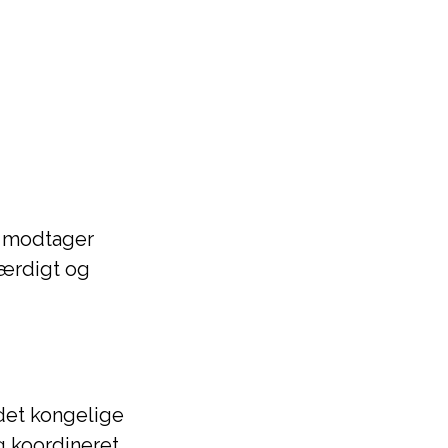
an modtager
færdigt og
 det kongelige
g koordineret