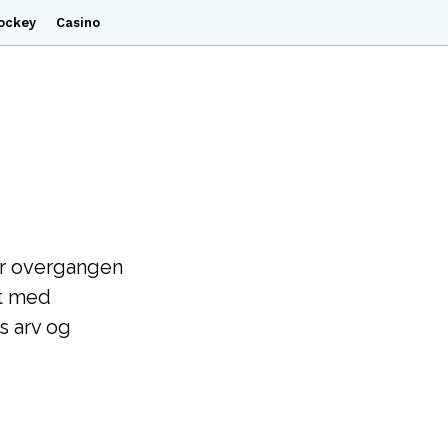
ockey
Casino
er overgangen
dt med
s arv og