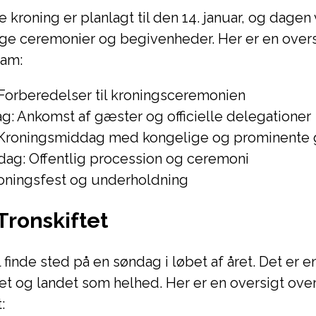
 kroning er planlagt til den 14. januar, og dagen 
ige ceremonier og begivenheder. Her er en overs
ram:
Forberedelser til kroningsceremonien
g: Ankomst af gæster og officielle delegationer
Kroningsmiddag med kongelige og prominente
dag: Offentlig procession og ceremoni
roningsfest og underholdning
Tronskiftet
l finde sted på en søndag i løbet af året. Det er 
et og landet som helhed. Her er en oversigt ov
: