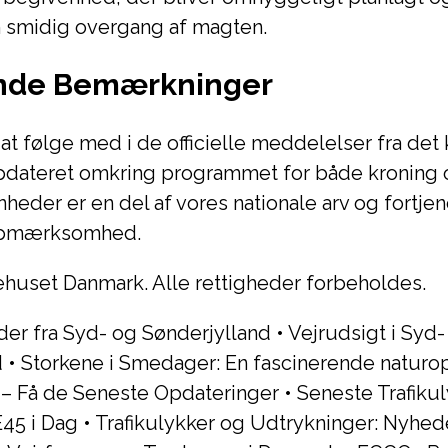
en smidig overgang af magten.
ende Bemærkninger
t at følge med i de officielle meddelelser fra det
pdateret omkring programmet for både kroning o
heder er en del af vores nationale arv og fortjen
opmærksomhed.
huset Danmark. Alle rettigheder forbeholdes.
er fra Syd- og Sønderjylland
•
Vejrudsigt i Syd-
d
•
Storkene i Smedager: En fascinerende naturo
– Få de Seneste Opdateringer
•
Seneste Trafiku
E45 i Dag
•
Trafikulykker og Udtrykninger: Nyhede