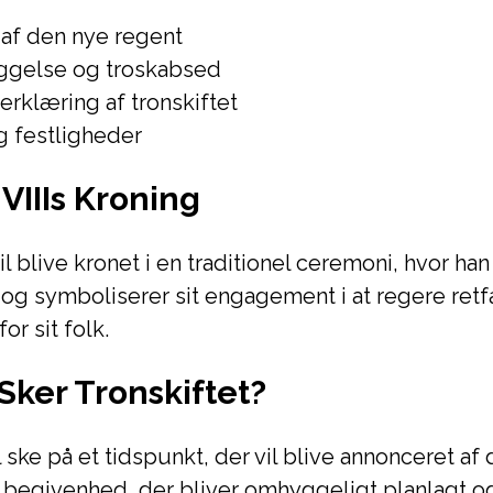
af den nye regent
gelse og troskabsed
 erklæring af tronskiftet
g festligheder
VIIIs Kroning
vil blive kronet i en traditionel ceremoni, hvor h
og symboliserer sit engagement i at regere ret
r sit folk.
Sker Tronskiftet?
l ske på et tidspunkt, der vil blive annonceret af
n begivenhed, der bliver omhyggeligt planlagt o