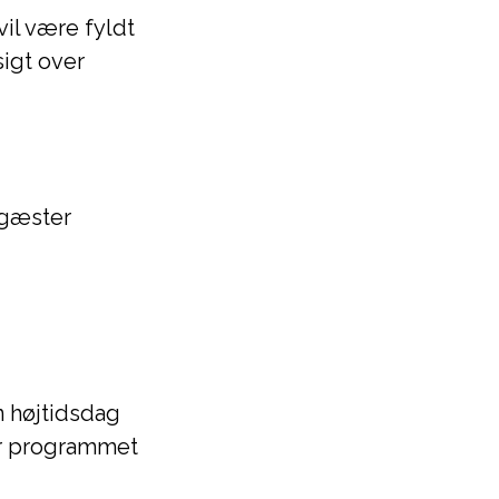
vil være fyldt
igt over
 gæster
en højtidsdag
er programmet