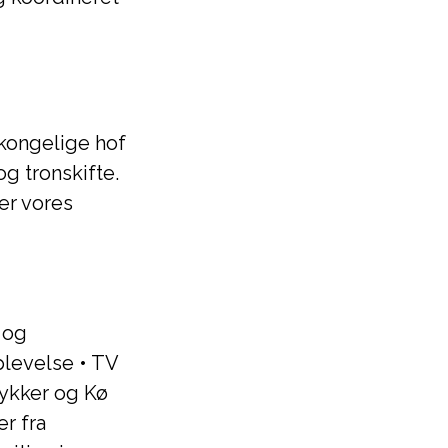
 kongelige hof
g tronskifte.
er vores
 og
plevelse
•
TV
lykker og Kø
r fra