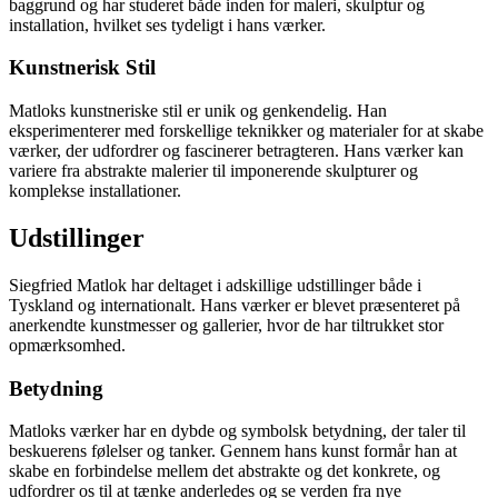
baggrund og har studeret både inden for maleri, skulptur og
installation, hvilket ses tydeligt i hans værker.
Kunstnerisk Stil
Matloks kunstneriske stil er unik og genkendelig. Han
eksperimenterer med forskellige teknikker og materialer for at skabe
værker, der udfordrer og fascinerer betragteren. Hans værker kan
variere fra abstrakte malerier til imponerende skulpturer og
komplekse installationer.
Udstillinger
Siegfried Matlok har deltaget i adskillige udstillinger både i
Tyskland og internationalt. Hans værker er blevet præsenteret på
anerkendte kunstmesser og gallerier, hvor de har tiltrukket stor
opmærksomhed.
Betydning
Matloks værker har en dybde og symbolsk betydning, der taler til
beskuerens følelser og tanker. Gennem hans kunst formår han at
skabe en forbindelse mellem det abstrakte og det konkrete, og
udfordrer os til at tænke anderledes og se verden fra nye