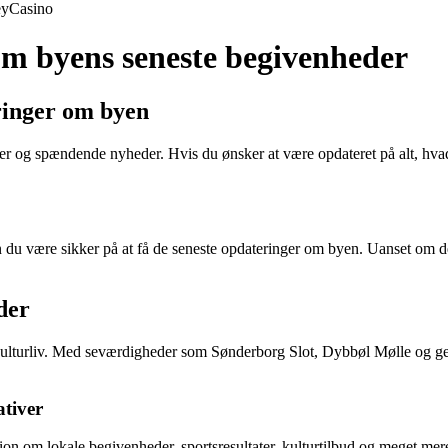
ey
Casino
m byens seneste begivenheder
ringer om byen
er og spændende nyheder. Hvis du ønsker at være opdateret på alt, hvad 
 være sikker på at få de seneste opdateringer om byen. Uanset om det d
der
 kulturliv. Med seværdigheder som Sønderborg Slot, Dybbøl Mølle og ge
tiver
on om lokale begivenheder, sportsresultater, kulturtilbud og meget mere. 