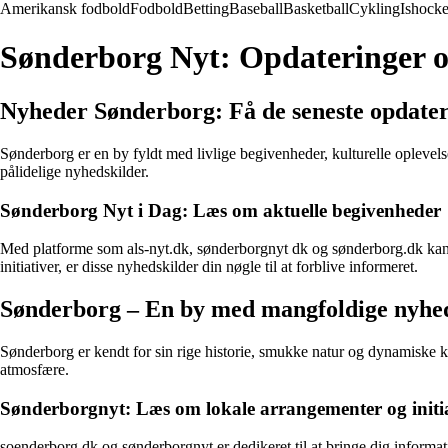
Amerikansk fodbold
Fodbold
Betting
Baseball
Basketball
Cykling
Ishock
Sønderborg Nyt: Opdateringer o
Nyheder Sønderborg: Få de seneste opdate
Sønderborg er en by fyldt med livlige begivenheder, kulturelle oplevels
pålidelige nyhedskilder.
Sønderborg Nyt i Dag: Læs om aktuelle begivenheder
Med platforme som als-nyt.dk, sønderborgnyt dk og sønderborg.dk kan du
initiativer, er disse nyhedskilder din nøgle til at forblive informeret.
Sønderborg – En by med mangfoldige nyhe
Sønderborg er kendt for sin rige historie, smukke natur og dynamiske
atmosfære.
Sønderborgnyt: Læs om lokale arrangementer og initia
soenderborg.dk og sønderborgnyt er dedikeret til at bringe dig informati