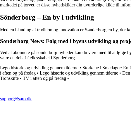
markedet på torvet, er disse nyhedskilder din uvurderlige kilde til infor
Sönderborg – En by i udvikling
Med en blanding af tradition og innovation er Sønderborg en by, der ko
Sonderborg News: Følg med i byens udvikling og proj
Ved at abonnere på sonderborg nyheder kan du være med til at følge byens 
være en del af fællesskabet i Sønderborg.
Lego historie og udvikling gennem tiderne
•
Storkene i Smedager: En f
i aften og på fredag
•
Lego historie og udvikling gennem tiderne
•
Den 
Tronskifte
•
TV i aften og på fredag
•
support@saro.dk