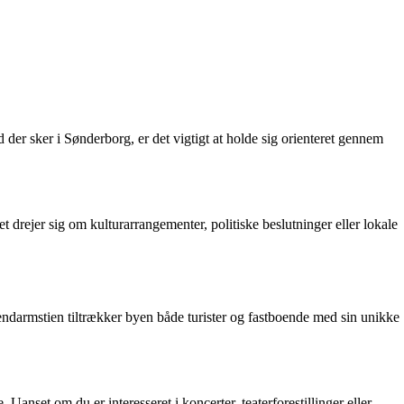
der sker i Sønderborg, er det vigtigt at holde sig orienteret gennem
rejer sig om kulturarrangementer, politiske beslutninger eller lokale
ndarmstien tiltrækker byen både turister og fastboende med sin unikke
Uanset om du er interesseret i koncerter, teaterforestillinger eller