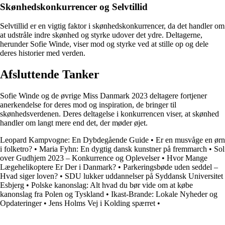
Skønhedskonkurrencer og Selvtillid
Selvtillid er en vigtig faktor i skønhedskonkurrencer, da det handler om
at udstråle indre skønhed og styrke udover det ydre. Deltagerne,
herunder Sofie Winde, viser mod og styrke ved at stille op og dele
deres historier med verden.
Afsluttende Tanker
Sofie Winde og de øvrige Miss Danmark 2023 deltagere fortjener
anerkendelse for deres mod og inspiration, de bringer til
skønhedsverdenen. Deres deltagelse i konkurrencen viser, at skønhed
handler om langt mere end det, der møder øjet.
Leopard Kampvogne: En Dybdegående Guide
•
Er en musvåge en ørn
i folketro?
•
Maria Fyhn: En dygtig dansk kunstner på fremmarch
•
Sol
over Gudhjem 2023 – Konkurrence og Oplevelser
•
Hvor Mange
Lægehelikoptere Er Der i Danmark?
•
Parkeringsbøde uden seddel –
Hvad siger loven?
•
SDU lukker uddannelser på Syddansk Universitet
Esbjerg
•
Polske kanonslag: Alt hvad du bør vide om at købe
kanonslag fra Polen og Tyskland
•
Ikast-Brande: Lokale Nyheder og
Opdateringer
•
Jens Holms Vej i Kolding spærret
•