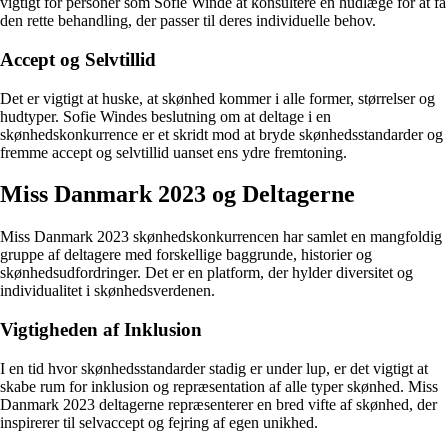
vigtigt for personer som Sofie Winde at konsultere en hudlæge for at få
den rette behandling, der passer til deres individuelle behov.
Accept og Selvtillid
Det er vigtigt at huske, at skønhed kommer i alle former, størrelser og
hudtyper. Sofie Windes beslutning om at deltage i en
skønhedskonkurrence er et skridt mod at bryde skønhedsstandarder og
fremme accept og selvtillid uanset ens ydre fremtoning.
Miss Danmark 2023 og Deltagerne
Miss Danmark 2023 skønhedskonkurrencen har samlet en mangfoldig
gruppe af deltagere med forskellige baggrunde, historier og
skønhedsudfordringer. Det er en platform, der hylder diversitet og
individualitet i skønhedsverdenen.
Vigtigheden af Inklusion
I en tid hvor skønhedsstandarder stadig er under lup, er det vigtigt at
skabe rum for inklusion og repræsentation af alle typer skønhed. Miss
Danmark 2023 deltagerne repræsenterer en bred vifte af skønhed, der
inspirerer til selvaccept og fejring af egen unikhed.